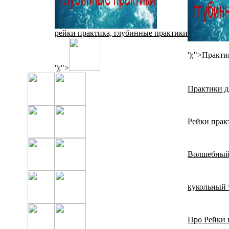
рейки практика, глубинные практики
');">Практи
');">
Практики д
Рейки прак
Волшебный 
кукольный 
Про Рейки 