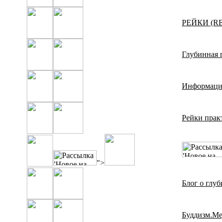
РЕЙКИ (REI
Глубинная 
Информацио
Рейки прак
">
Блог о глу
Буддизм.Ме