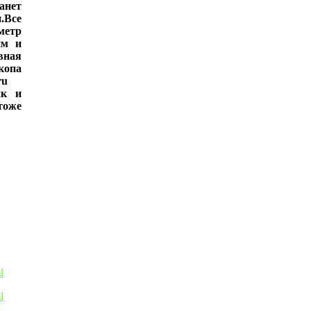
анет
.Все
метр
им и
ная
копа
ru
ик и
тоже
l
l