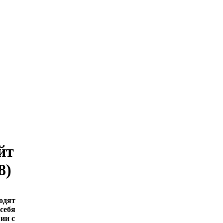
йт
8)
одят
 себя
ии с