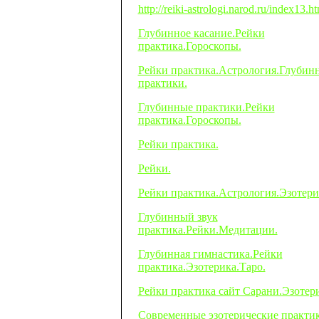
http://reiki-astrologi.narod.ru/index13.h
Глубинное касание.Рейки
практика.Гороскопы.
Рейки практика.Астрология.Глубин
практики.
Глубинные практики.Рейки
практика.Гороскопы.
Рейки практика.
Рейки.
Рейки практика.Астрология.Эзотери
Глубинный звук
практика.Рейки.Медитации.
Глубинная гимнастика.Рейки
практика.Эзотерика.Таро.
Рейки практика сайт Сарани.Эзотер
Современные эзотерические практи