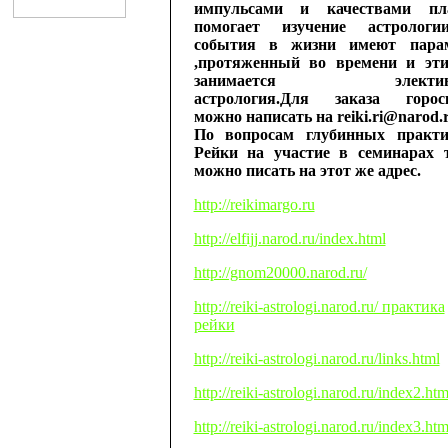
импульсами и качествами пл
помогает изучение астрологии
события в жизни имеют пара
,протяженный во времени и эт
занимается электив
астрология.Для заказа горос
можно написать на reiki.ri@narod.
По вопросам глубинных практ
Рейки на участие в семинарах 
можно писать на этот же адрес.
http://reikimargo.ru
http://elfijj.narod.ru/index.html
http://gnom20000.narod.ru/
http://reiki-astrologi.narod.ru/ практика
рейки
http://reiki-astrologi.narod.ru/links.html
http://reiki-astrologi.narod.ru/index2.htm
http://reiki-astrologi.narod.ru/index3.htm