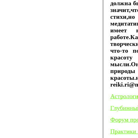
должна бы
значит,ч
стихи,н
медитати
имеет 
работе
творческ
что-то п
красоту
мысли.О
природы
красоты
reiki.ri@
Астрологи
Глубинный
Форум про
Практики 