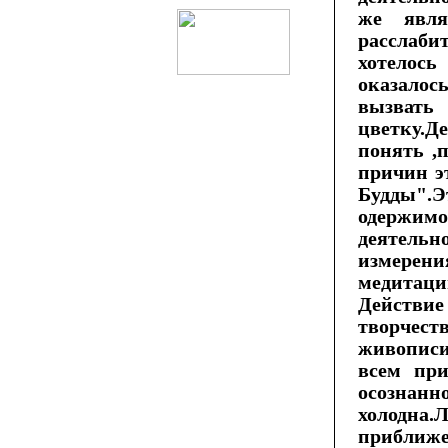
же явля
расслаби
хотелось
оказало
вызвать
цветку.Д
понять ,
причин э
Будды".Э
одержимо
деятельн
измерени
медитаци
Действие
творчеств
живописи,
всем при
осознанн
холодна.
приближ